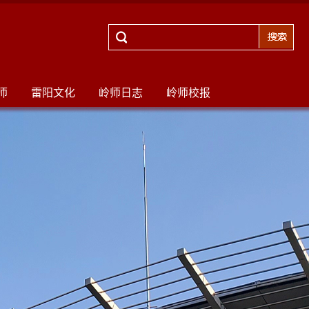
师
雷阳文化
岭师日志
岭师校报