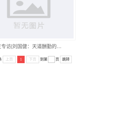
友专访|刘国健：天道酬勤的…
条
上页
1
下页
到第
页
跳转