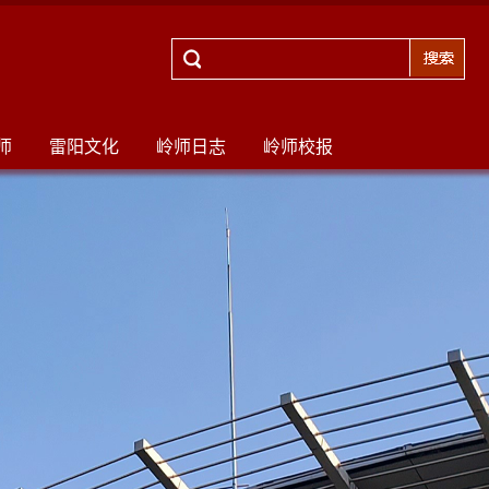
师
雷阳文化
岭师日志
岭师校报