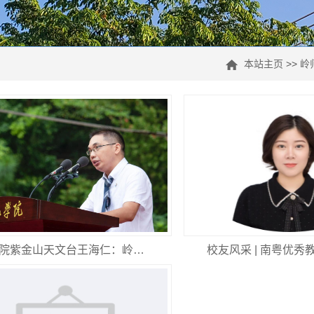
本站主页
>>
岭
院紫金山天文台王海仁：岭…
校友风采 | 南粤优秀