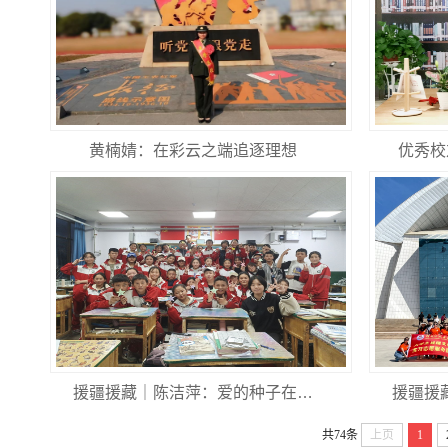
黄楠婧：在彩云之端追逐理想
优秀校
援疆援藏｜陈洁萍：爱的种子在…
援疆援
共74条
上页
1